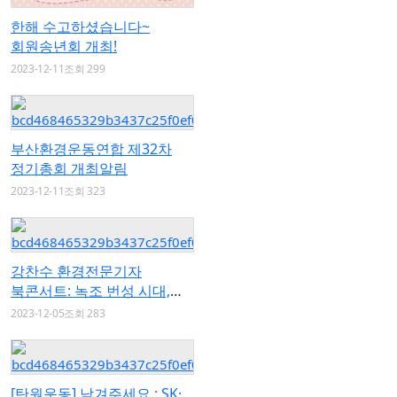
한해 수고하셨습니다~
회원송년회 개최!
2023-12-11
조회 299
부산환경운동연합 제32차
정기총회 개최알림
2023-12-11
조회 323
강찬수 환경전문기자
북콘서트: 녹조 번성 시대,
사라진…
2023-12-05
조회 283
[탄원운동] 남겨주세요 : SK·