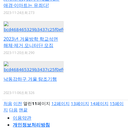
애경·이마트는 유죄다!
2023-11-24
조회 273
2023년 겨울방학 학교석면
해체·제거 모니터단 모집
2023-11-20
조회 290
낙동강하구 겨울 탐조기행
2023-11-06
조회 326
처음
이전
열린
11
페이지
12
페이지
13
페이지
14
페이지
15
페이
지
다음
맨끝
이용약관
개인정보처리방침