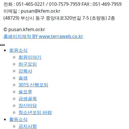
전화 : 051-465-0221 / 010-7579-7959
FAX : 051-469-7959
이메일 : pusan@kfem.or.kr
(48729) 부산시 동구 중앙대로320번길 7-5 (초량동) 2층
© pusan.kfem.or.kr
홈페이지제작 BY www.terraweb.co.kr
회원소식
회원이야기
하구모임
강북사
솔샘
3015 산행모임
솔모루
금샘골목
장산마당
청소년모임 바람
활동소식
공지사항