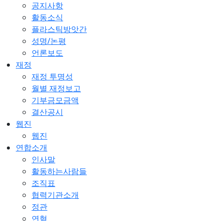
공지사항
활동소식
플라스틱방앗간
성명/논평
언론보도
재정
재정 투명성
월별 재정보고
기부금모금액
결산공시
웹진
웹진
연합소개
인사말
활동하는사람들
조직표
협력기관소개
정관
연혁