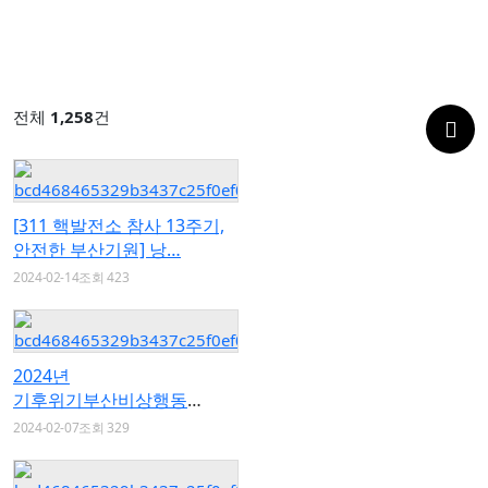
전체
1,258
건
[311 핵발전소 참사 13주기,
안전한 부산기원] 낭…
2024-02-14
조회 423
2024년
기후위기부산비상행동
전체회의 개최
2024-02-07
조회 329