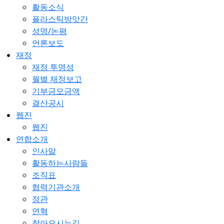
활동소식
플라스틱방앗간
성명/논평
언론보도
재정
재정 투명성
월별 재정보고
기부금모금액
결산공시
웹진
웹진
연합소개
인사말
활동하는사람들
조직표
협력기관소개
정관
연혁
찾아오시는길