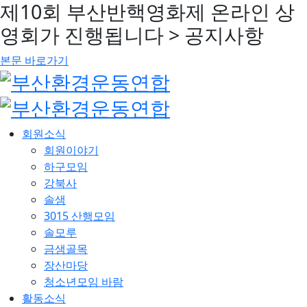
제10회 부산반핵영화제 온라인 상
영회가 진행됩니다 > 공지사항
본문 바로가기
회원소식
회원이야기
하구모임
강북사
솔샘
3015 산행모임
솔모루
금샘골목
장산마당
청소년모임 바람
활동소식