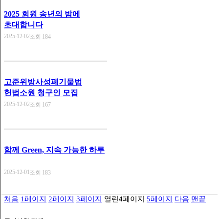
2025 회원 송년의 밤에
초대합니다
2025-12-02
조회 184
고준위방사성폐기물법
헌법소원 청구인 모집
2025-12-02
조회 167
함께 Green, 지속 가능한 하루
2025-12-01
조회 183
처음
1
페이지
2
페이지
3
페이지
열린
4
페이지
5
페이지
다음
맨끝