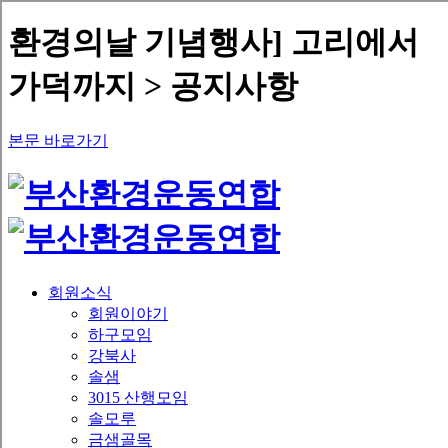
환경의날 기념행사] 고리에서
가덕까지 > 공지사항
본문 바로가기
회원소식
회원이야기
하구모임
강북사
솔샘
3015 산행모임
솔모루
금샘골목