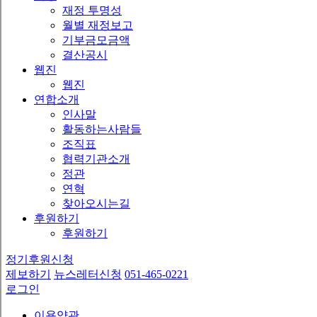
재정 투명성
월별 재정보고
기부금모금액
결산공시
웹진
웹진
연합소개
인사말
활동하는사람들
조직표
협력기관소개
정관
연혁
찾아오시는길
후원하기
후원하기
정기후원신청
제보하기
뉴스레터신청
051-465-0221
로그인
이용약관