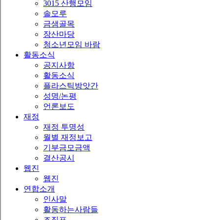
3015 산행모임
솔모루
금샘골목
장산마당
청소년모임 바람
활동소식
공지사항
활동소식
플라스틱방앗간
성명/논평
언론보도
재정
재정 투명성
월별 재정보고
기부금모금액
결산공시
웹진
웹진
연합소개
인사말
활동하는사람들
조직표