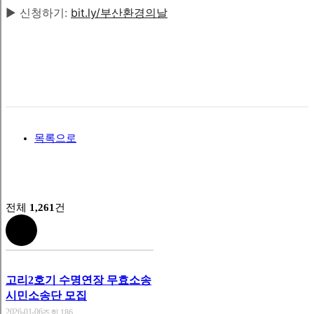
▶ 신청하기:
bit.ly/부산환경의날
목록으로
전체
1,261
건
고리2호기 수명연장 무효소송
시민소송단 모집
2026-01-06
조회 186