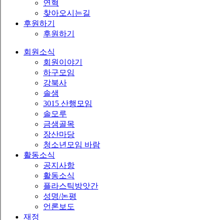
연혁
찾아오시는길
후원하기
후원하기
회원소식
회원이야기
하구모임
강북사
솔샘
3015 산행모임
솔모루
금샘골목
장산마당
청소년모임 바람
활동소식
공지사항
활동소식
플라스틱방앗간
성명/논평
언론보도
재정