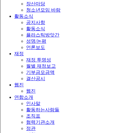
장산마당
청소년모임 바람
활동소식
공지사항
활동소식
플라스틱방앗간
성명/논평
언론보도
재정
재정 투명성
월별 재정보고
기부금모금액
결산공시
웹진
웹진
연합소개
인사말
활동하는사람들
조직표
협력기관소개
정관