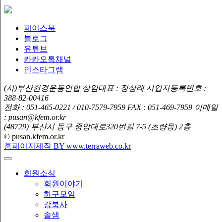
페이스북
블로그
유튜브
카카오톡채널
인스타그램
(사)부산환경운동연합
상임대표 : 정상래
사업자등록번호 :
388-82-00416
전화 : 051-465-0221 / 010-7579-7959
FAX : 051-469-7959
이메일
: pusan@kfem.or.kr
(48729) 부산시 동구 중앙대로320번길 7-5 (초량동) 2층
© pusan.kfem.or.kr
홈페이지제작 BY www.terraweb.co.kr
회원소식
회원이야기
하구모임
강북사
솔샘