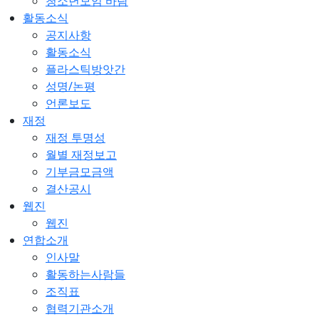
청소년모임 바람
활동소식
공지사항
활동소식
플라스틱방앗간
성명/논평
언론보도
재정
재정 투명성
월별 재정보고
기부금모금액
결산공시
웹진
웹진
연합소개
인사말
활동하는사람들
조직표
협력기관소개