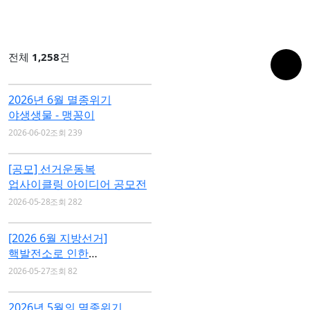
전체
1,258
건
2026년 6월 멸종위기
야생생물 - 맹꽁이
2026-06-02
조회 239
[공모] 선거운동복
업사이클링 아이디어 공모전
2026-05-28
조회 282
[2026 6월 지방선거]
핵발전소로 인한
위협으로부터…
2026-05-27
조회 82
2026년 5월의 멸종위기