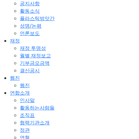
공지사항
활동소식
플라스틱방앗간
성명/논평
언론보도
재정
재정 투명성
월별 재정보고
기부금모금액
결산공시
웹진
웹진
연합소개
인사말
활동하는사람들
조직표
협력기관소개
정관
연혁