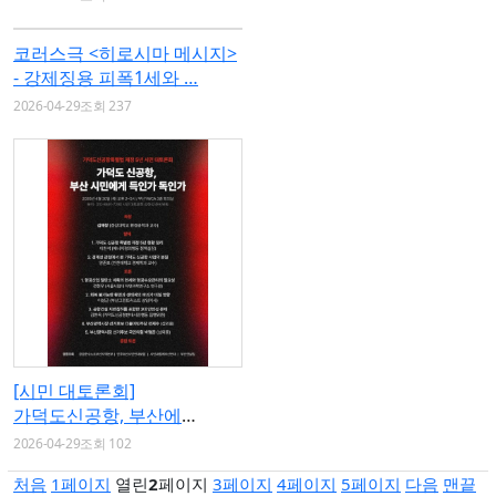
코러스극 <히로시마 메시지>
- 강제징용 피폭1세와 …
2026-04-29
조회 237
[시민 대토론회]
가덕도신공항, 부산에
'득'인가…
2026-04-29
조회 102
처음
1
페이지
열린
2
페이지
3
페이지
4
페이지
5
페이지
다음
맨끝