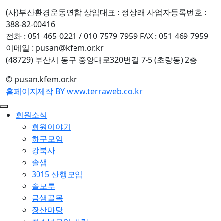
(사)부산환경운동연합
상임대표 : 정상래
사업자등록번호 :
388-82-00416
전화 : 051-465-0221 / 010-7579-7959
FAX : 051-469-7959
이메일 : pusan@kfem.or.kr
(48729) 부산시 동구 중앙대로320번길 7-5 (초량동) 2층
© pusan.kfem.or.kr
홈페이지제작 BY www.terraweb.co.kr
회원소식
회원이야기
하구모임
강북사
솔샘
3015 산행모임
솔모루
금샘골목
장산마당