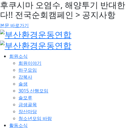
후쿠시마 오염수, 해양투기 반대한
다!! 전국순회캠페인 > 공지사항
본문 바로가기
회원소식
회원이야기
하구모임
강북사
솔샘
3015 산행모임
솔모루
금샘골목
장산마당
청소년모임 바람
활동소식