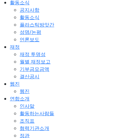
활동소식
공지사항
활동소식
플라스틱방앗간
성명/논평
언론보도
재정
재정 투명성
월별 재정보고
기부금모금액
결산공시
웹진
웹진
연합소개
인사말
활동하는사람들
조직표
협력기관소개
정관