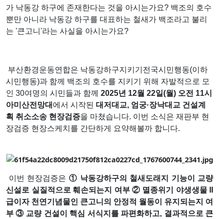
가 낙동강 하구에 존재한다는 것을 아시는가요? 백조의 호수
뿐만 아니라 낙동강 하구를 대표하는 철새가 백조라고 불리
는 '큰고니'라는 사실을 아시는가요?
부산환경운동연합은 낙동강하구지키기전국시민행동
(
이하
시민행동
)과 함께
백조의 호수를 지키기 위해 자발적으로 모
인
30
여명의 시민들과 함께
2025
년
12
월
22
일
(
월
)
오전
11
시
아미산전망대
에서 시작된
대저대교
,
엄궁
·
장낙대교
건설계
획 취소소송
현장검증
을 마쳤습니다
. 이번 소식은 재판부 현
장검증 현장스케치를 간단하게 요약해볼까 합니다.
이번 현장검증은
①
낙동강하구의 철새도래지 기능이 교량
신설로 실질적으로 훼손되는지 여부
②
멸종위기 야생생물
II
급이자 천연기념물인 큰고니의 안정적 월동이 유지되는지 여
부
③
교량 건설이 핵심 서식지를 파편화하고
,
결과적으로 큰