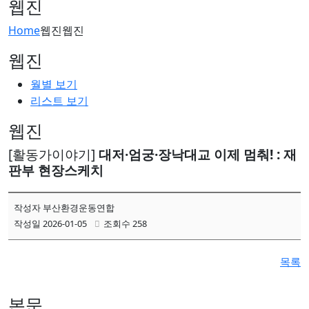
웹진
Home
웹진
웹진
웹진
월별 보기
리스트 보기
웹진
[활동가이야기]
대저·엄궁·장낙대교 이제 멈춰! : 재
판부 현장스케치
작성자 부산환경운동연합
작성일 2026-01-05
조회수 258
목록
본문