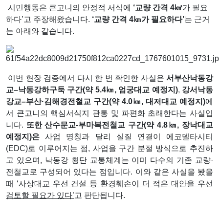
시민행동은 큰고니의 안정적 서식에
‘
교량 간격
4
㎢
가 필요
하다
’
고 주장해왔습니다
.
‘
교량 간격
4
㎞
가 필요하다
’
는 근거
는 아래와 같습니다
.
이번 현장 검증에서 다시 한 번 확인한 사실은
서부산낙동강
교
–
낙동강하구둑 구간
(
약
5.4
㎞
,
엄궁대교 예정지
)
,
강서낙동
강교
–
부산
·
김해경전철교 구간
(
약
4.0
㎞
,
대저대교 예정지
)
에
서 큰고니의 핵심서식지 관통 및 파편화 초래한다는 사실입
니다
.
또한 산수문교
-
부마복전철교 구간
(
약
4.8
㎞
,
장낙대교
예정지
)
은
사업 명칭과 달리 실질 연결이 에코델타시티
(EDC)
로 이루어지는 점
,
사업을 구간 분절 방식으로 추진하
고 있으며
,
낙동강 횡단 교통체계는 이미 다수의 기존 교량
·
전철교로 구성되어 있다는 점입니다
.
이와 같은 사실을 봤을
때
‘
사상대교 우선 건설 등 환경훼손이 더 적은 대안을 우선
검토할 필요가 있다
’
고 판단됩니다
.