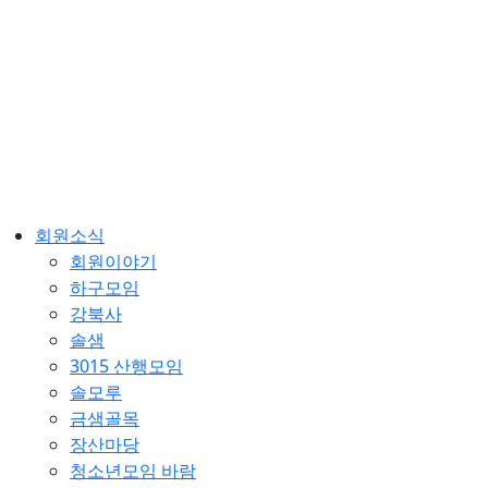
회원소식
회원이야기
하구모임
강북사
솔샘
3015 산행모임
솔모루
금샘골목
장산마당
청소년모임 바람