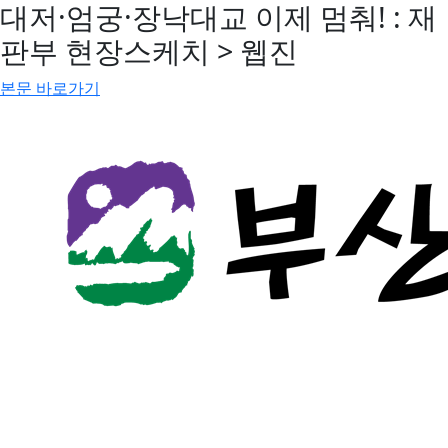
대저·엄궁·장낙대교 이제 멈춰! : 재
판부 현장스케치 > 웹진
본문 바로가기