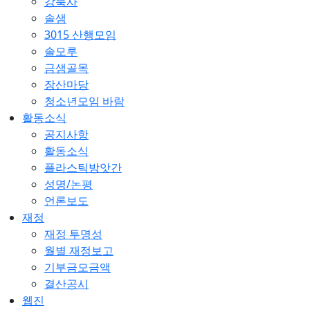
강북사
솔샘
3015 산행모임
솔모루
금샘골목
장산마당
청소년모임 바람
활동소식
공지사항
활동소식
플라스틱방앗간
성명/논평
언론보도
재정
재정 투명성
월별 재정보고
기부금모금액
결산공시
웹진