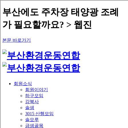
부산에도 주차장 태양광 조례
가 필요할까요? > 웹진
본문 바로가기
회원소식
회원이야기
하구모임
강북사
솔샘
3015 산행모임
솔모루
금샘골목