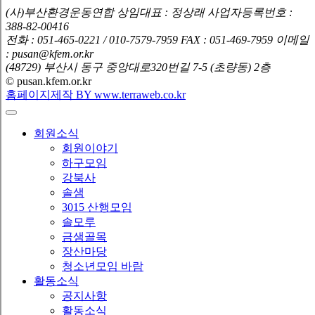
(사)부산환경운동연합
상임대표 : 정상래
사업자등록번호 :
388-82-00416
전화 : 051-465-0221 / 010-7579-7959
FAX : 051-469-7959
이메일
: pusan@kfem.or.kr
(48729) 부산시 동구 중앙대로320번길 7-5 (초량동) 2층
© pusan.kfem.or.kr
홈페이지제작 BY www.terraweb.co.kr
회원소식
회원이야기
하구모임
강북사
솔샘
3015 산행모임
솔모루
금샘골목
장산마당
청소년모임 바람
활동소식
공지사항
활동소식