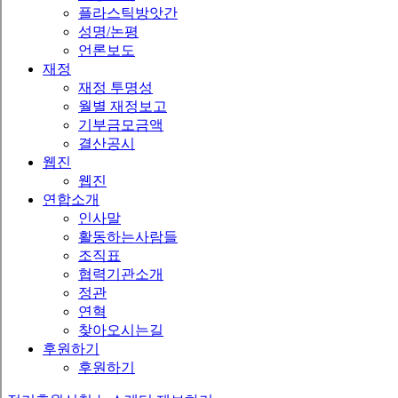
플라스틱방앗간
성명/논평
언론보도
재정
재정 투명성
월별 재정보고
기부금모금액
결산공시
웹진
웹진
연합소개
인사말
활동하는사람들
조직표
협력기관소개
정관
연혁
찾아오시는길
후원하기
후원하기