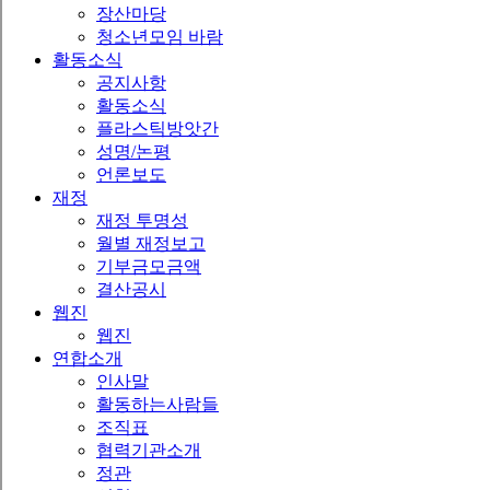
장산마당
청소년모임 바람
활동소식
공지사항
활동소식
플라스틱방앗간
성명/논평
언론보도
재정
재정 투명성
월별 재정보고
기부금모금액
결산공시
웹진
웹진
연합소개
인사말
활동하는사람들
조직표
협력기관소개
정관