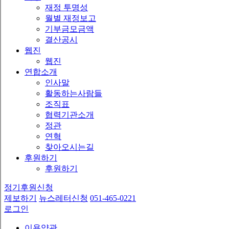
재정 투명성
월별 재정보고
기부금모금액
결산공시
웹진
웹진
연합소개
인사말
활동하는사람들
조직표
협력기관소개
정관
연혁
찾아오시는길
후원하기
후원하기
정기후원신청
제보하기
뉴스레터신청
051-465-0221
로그인
이용약관