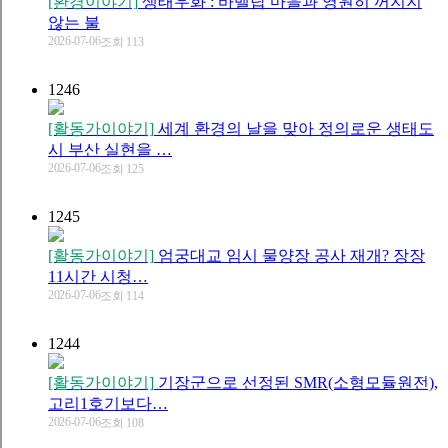
[환경이야기]
생태우화 : 바벨탑 마을과 영원히 꺼지지
않는 불
2026-07-06
조회 113
1246
[활동가이야기]
세계 환경의 날을 맞아 정의로운 생태도
시 부산 실현을 …
2026-07-06
조회 125
1245
[활동가이야기]
엄궁대교 임시 물양장 공사 재개? 장장
11시간 시청…
2026-07-06
조회 114
1244
[활동가이야기]
기장군으로 선정된 SMR(소형모듈원전),
고리1호기보다…
2026-07-06
조회 108