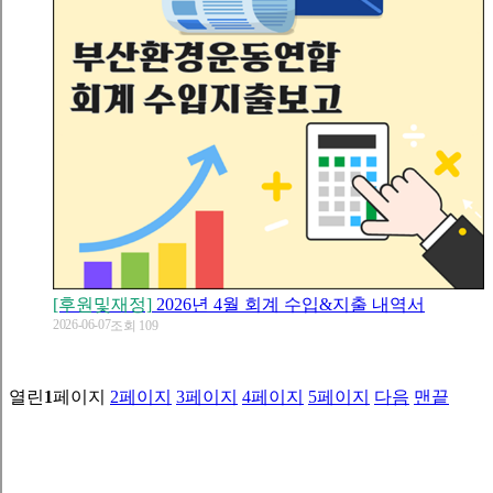
[후원및재정]
2026년 4월 회계 수입&지출 내역서
2026-06-07
조회 109
열린
1
페이지
2
페이지
3
페이지
4
페이지
5
페이지
다음
맨끝