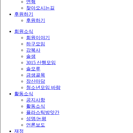
연혁
찾아오시는길
후원하기
후원하기
회원소식
회원이야기
하구모임
강북사
솔샘
3015 산행모임
솔모루
금샘골목
장산마당
청소년모임 바람
활동소식
공지사항
활동소식
플라스틱방앗간
성명/논평
언론보도
재정