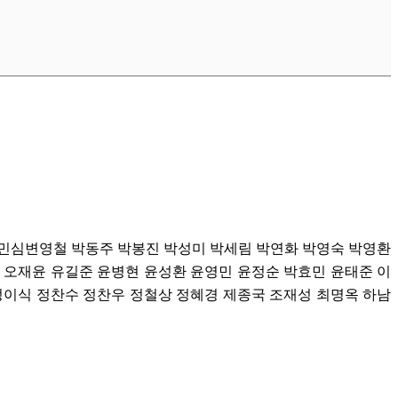
 민심변영철 박동주 박봉진 박성미 박세림 박연화 박영숙 박영환
 오재윤 유길준 윤병현 윤성환 윤영민 윤정순 박효민 윤태준 이
정이식 정찬수 정찬우 정철상 정혜경 제종국 조재성 최명옥 하남