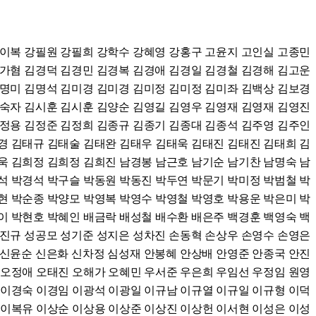
강이복 강필원 강필희 강학수 강혜영 강홍구 고윤지 고인실 고종민
김가혐 김경덕 김경민 김경복 김경애 김경일 김경철 김경해 김고운
김명미 김명석 김미경 김미경 김미정 김미정 김미좌 김백상 김보경
김숙자 김시훈 김시훈 김양순 김영길 김영우 김영재 김영재 김영진
김정용 김정준 김정희 김종규 김종기 김종대 김종석 김주영 김주인
경 김태규 김태술 김태완 김태우 김태욱 김태진 김태진 김태희 김
욱 김희정 김희정 김희진 남경봉 남근호 남기순 남기찬 남명숙 남
석 박경석 박구슬 박동원 박동진 박두연 박문기 박미정 박범철 박
현 박순종 박양모 박영복 박영수 박영철 박영호 박용운 박은미 박
이 박현호 박혜인 배금락 배성철 배수환 배은주 백경훈 백영숙 백
설진규 성공모 성기준 성지은 성차진 손동혁 손상우 손영수 손영은
 신윤순 신은화 신차정 심성재 안봉혜 안상배 안영준 안종국 안진
 오정애 오태진 오해가 오혜민 우서준 우은희 우임선 우정임 원영
 이경숙 이경임 이광석 이광일 이규남 이규열 이규일 이규형 이덕
 이복유 이상순 이상용 이상준 이상진 이상헌 이서현 이성은 이성