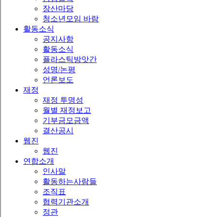
장산마당
청소년모임 바람
활동소식
공지사항
활동소식
플라스틱방앗간
성명/논평
언론보도
재정
재정 투명성
월별 재정보고
기부금모금액
결산공시
웹진
웹진
연합소개
인사말
활동하는사람들
조직표
협력기관소개
정관