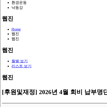
환경운동
낙동강
웹진
Home
웹진
웹진
웹진
월별 보기
리스트 보기
웹진
[후원및재정]
2026년 4월 회비 납부명