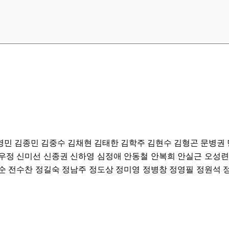
영민 김종민 김중수 김채현 김태한 김학주 김현수 김형곤 문병권
우정 신미선 신종권 신하영 심정애 안동철 안복희 안실근 오성련
순 전수찬 정길숙 정남주 정도상 정미영 정병창 정영필 정원석 