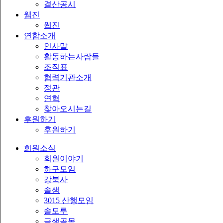
결산공시
웹진
웹진
연합소개
인사말
활동하는사람들
조직표
협력기관소개
정관
연혁
찾아오시는길
후원하기
후원하기
회원소식
회원이야기
하구모임
강북사
솔샘
3015 산행모임
솔모루
금샘골목