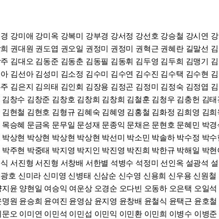
경 강미애 강미옥 강복미 강부경 강서정 강선호 강승철 강시연 
희 권대원 권도엽 권오일 권정미 권정미 권혁근 권혜란 길말선 
주 김대오 김동준 김동춘 김동필 김동휘 김두영 김두희 김맹기 
아 김선아 김성미 김소정 김수미 김수연 김수진 김수택 김수현 
주 김은지 김의태 김인회 김장용 김정곤 김정미 김정숙 김정엽 
 김창수 김창준 김창호 김창희 김창희 김철훈 김청우 김충헌 김태
 김현철 김현호 김형규 김혜숙 김혜영 김홍철 김화정 김희영 김희
 목승혜 문금옥 문무일 문성재 문종익 문채은 문현호 문혜민 박경
 박상현 박상현 박상현 박상현 박선미 박소민 박솔하 박수정 박수
 박주현 박중태 박지영 박지인 박진영 박진희 박한규 박해일 박현
식 서진형 서진형 서창배 서한별 석병수 석정미 선인옥 설광석 
광호 신미라 신미영 신병태 신삼순 신수영 신용희 신우용 신원철
양지윤 양현일 여승익 여운상 오경순 오다빈 오동하 오은택 오일석
윤명원 윤승희 윤여진 윤영삼 윤지영 윤창배 윤철식 윤택근 윤호철
이문오 이미연 이민석 이민섭 이민익 이민환 이민희 이병수 이병준