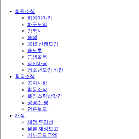
회원소식
회원이야기
하구모임
강북사
솔샘
3015 산행모임
솔모루
금샘골목
장산마당
청소년모임 바람
활동소식
공지사항
활동소식
플라스틱방앗간
성명/논평
언론보도
재정
재정 투명성
월별 재정보고
기부금모금액