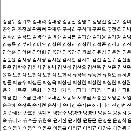
강경무 강기화 강대석 강대성 강동진 강명수 강명진 강문기 강미
공영관 공정철 곽동혁 곽재우 구복희 구석태 구준모 궁정호 권남
김광곤 김광모 김광수 김권수 김금본 김기순 김기용 김기창 김남
김봉률 김부민 김비오 김상원 김상진 김상헌 김석준 김선비 김선
김영춘 김영환 김영희 김옥단 김옥단 김원철 김유창 김은영 김은
김준원 김지영 김지영 김지윤 김지현 김지희 김진 김진수 김진영
판종 김학수 김한서 김향남 김현성 김현오 김현욱 김현준 김현준
원철 노현석 노현석 노현석 노현석 류광목 류동건 류청오 류혜영
병률 박봉수 박상돈 박상욱 박상필 박상현 박상현 박상현 박상현
은숙 박은주 박은화 박인갑 박재욱 박정미 박정음 박정희 박정희
혜경 법귀스님 변재우 서대곤 서동욱 서부열 서승완 서영준 서일
손은혜 손정옥 손지현 손창식 손태경 송지순 신감미리 신경범 신
경 안혜선 안효진 양대희 양문주 양영란 양영란 양점석 양정하 
숙 유미애 유수윤 유현숙 윤기진 윤기창 윤동운 윤명순 윤명식 
오 이동이 이동익 이동훈 이동흡 이리규 이리규 이만수 이명위 