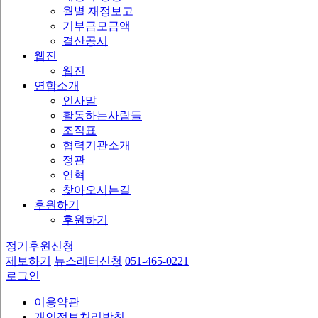
월별 재정보고
기부금모금액
결산공시
웹진
웹진
연합소개
인사말
활동하는사람들
조직표
협력기관소개
정관
연혁
찾아오시는길
후원하기
후원하기
정기후원신청
제보하기
뉴스레터신청
051-465-0221
로그인
이용약관
개인정보처리방침