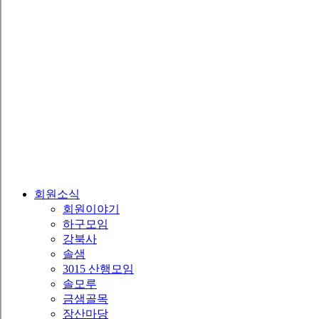
회원소식
회원이야기
하구모임
강북사
솔샘
3015 산행모임
솔모루
금샘골목
장산마당