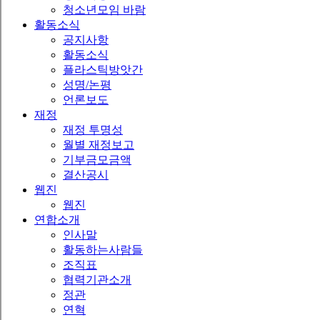
청소년모임 바람
활동소식
공지사항
활동소식
플라스틱방앗간
성명/논평
언론보도
재정
재정 투명성
월별 재정보고
기부금모금액
결산공시
웹진
웹진
연합소개
인사말
활동하는사람들
조직표
협력기관소개
정관
연혁