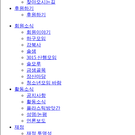
찾아오시는길
후원하기
후원하기
회원소식
회원이야기
하구모임
강북사
솔샘
3015 산행모임
솔모루
금샘골목
장산마당
청소년모임 바람
활동소식
공지사항
활동소식
플라스틱방앗간
성명/논평
언론보도
재정
재정 투명성